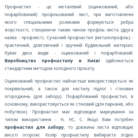
Профнастил - це металевий (оцинкований, або
пофарбований) профільований лист, при виготовленні
якого спеціальними роликами формуються ребра
жорсткості, створюючи таким чином профіль листа (друга
назва - профлист). Сучасний профнастил (металопрофіль) -
практичний, довговічний і зручний будівельний матеріал;
буває двох видів - оцинкований і пофарбований.
Виробництво профнастилу в Києві
здійснюється
стандартним методом холодного прокату.
Оцинкований профнастил найчастіше використовується як
покрівельний, а також для настилу підлог і стінових
огороджень (для забору). Пофарбований профнастил, в
основному, використовується як стіновий (для парканів, або
побутівок). Профнастил має відповідне маркування за
типом використання - Н, НС, С. Якщо Вам потрібен
профнастил для забору
, то довжина листа відповідає
висоті огорожі. Колір профнастилу вибираєте згідно