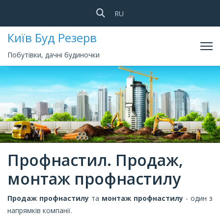
Оберіть свою мову
RU
Київ Буд Резерв
Побутівки, дачні будиночки
Профнастил. Продаж,
монтаж профнастилу
Продаж профнастилу
та
монтаж профнастилу
- один з
напрямків компанії.