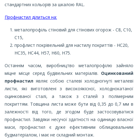
стандартних кольорів за шкалою RAL.
Профнастил ділиться на:
металопрофіль стіновий для стінових огорож - С8, С10,
С15,
профлист покрівельний для настилу покриттів - НС20,
НС35, НС44, Н57, Н60, Н75.
Останнім часом, виробництво металопрофілю зайняло
міцне місце серед будівельних матеріалів.
Оцинкований
профнастил
являє собою сталеві холодногнуті металеві
листи, які виготовлені з високоякісної, холоднокатаної
оцинкованої сталі, а також з сталей з полімерним
покриттям. Товщина листа може бути від 0,35 до 0,7 мм в
залежності від того, де згодом буде застосовуватися
профнастил. Завдяки несучої здатності на одиницю власної
маси, профнастил є дуже ефективним облицювальним
будматеріалом, і має не складний монтаж.