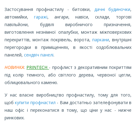
Застосування профнастилу - битовки,
дачні будиночки
,
автомийки,
гаражі
, ангари, навіси, склади, торгові
павільйони, будівлі виробничого призначення,
виготовлення незнімної опалубки, монтаж міжповерхових
перекриттів, монтаж покрівель, ворота,
паркани
, внутрішні
перегородки в приміщеннях, в якості оздоблювальних
панелей,
сендвіч панелі
.
НОВИНКА
:
PRINTECH
- профлист з декоративним покриттям
під колір темного, або світлого дерева, червоної цегли,
облицювального каменю.
У нас власне виробництво профнастилу, тому для того,
щоб
купити профнастил
- Вам достатньо зателефонувати в
наш офіс і переконатися в тому, що ціни у нас - нижче
ринкових.