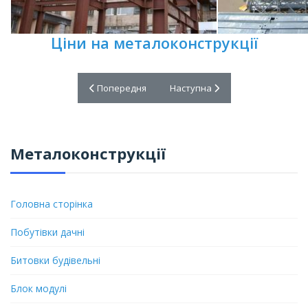
Ціни на металоконструкції
Попередня стаття: Швидкомонтовані модульні буд
Наступна стаття: Кіоски, ларьк
Попередня
Наступна
Металоконструкції
Головна сторінка
Побутівки дачні
Битовки будівельні
Блок модулі