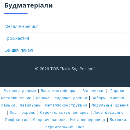
Будматеріали
Металочерепиця
Профнастил
Сендвіч панелі
© 2026 ТОВ "Київ Буд Резерв"
|
Бытовки дачные
Блок контейнеры
 | 
Вагончики
 | 
Гаражи 
|
|
|
металлические
Дачные, садовые домики
Заборы
Киоски, 
|
|
ларьки, павильоны
Металлоконструкции
Модульные здания
|
|
|
Пост охраны
Строительство ангаров
Леса фасадные
|
|
|
|
Профнастил
Сэндвич панели
Металлочерепица
Бытовки 
строительные киев