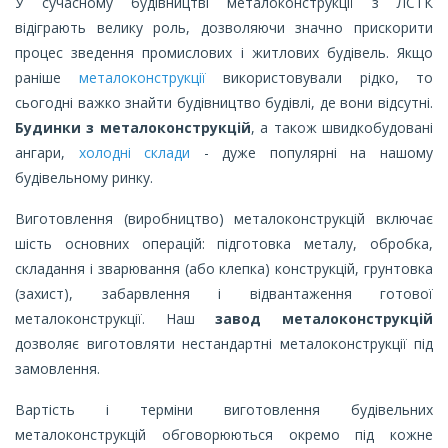
У сучасному будівництві металоконструкції з ЛСТК
відіграють велику роль, дозволяючи значно прискорити
процес зведення промислових і житлових будівель. Якщо
раніше
металоконструкції
використовували рідко, то
сьогодні важко знайти будівництво будівлі, де вони відсутні.
Будинки з металоконструкцій
, а також швидкобудовані
ангари,
холодні склади
- дуже популярні на нашому
будівельному ринку.
Виготовлення (виробництво) металоконструкцій включає
шість основних операцій: підготовка металу, обробка,
складання і зварювання (або клепка) конструкцій, грунтовка
(захист), забарвлення і відвантаження готової
металоконструкції. Наш
завод металоконструкцій
дозволяє виготовляти нестандартні металоконструкції під
замовлення.
Вартість і терміни виготовлення будівельних
металоконструкцій обговорюються окремо під кожне