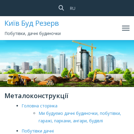
Оберіть свою мову
RU
Київ Буд Резерв
Побутівки, дачні будиночки
Металоконструкції
Головна сторінка
Ми будуємо дачні будиночки, побутівки,
гаражі, паркани, ангари, будівлі
Побутівки дачні