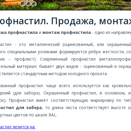
офнастил. Продажа, монта
ажа профнастила
и
монтаж профнастила
- одно из направле
астил - это металлический (оцинкованный, или окрашенны
ого специальными роликами формируются ребра жесткости, со
ние – профлист). Современный профнастил (металлопрофи
тельный материал; бывает двух видов - оцинкованный и окра
ствляется стандартным методом холодного проката.
ованный профнастил чаще всего используется как кровель
дений (для забора). Окрашенный профнастил, в основном, и
ок). Профнастил имеет соответствующую маркировку по типу
астил для забора
, то длина листа соответствует высоте 
ртных цветов по шкале RAL.
стил делится на: