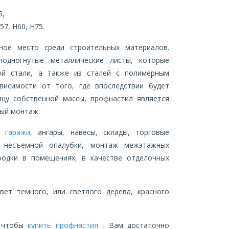
5,
7, Н60, Н75.
ное место среди строительных материалов.
одногнутые металлические листы, которые
ной стали, а также из сталей с полимерным
исимости от того, где впоследствии будет
ицу собственной массы, профнастил является
ый монтаж.
и,
гаражи
, ангары, навесы, склады, торговые
ие несъемной опалубки, монтаж межэтажных
родки в помещениях, в качестве отделочных
ет темного, или светлого дерева, красного
, чтобы
купить профнастил
- Вам достаточно