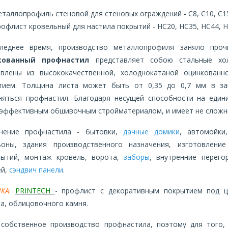
еталлопрофиль стеновой для стеновых ограждений - С8, С10, С1
рофлист кровельный для настила покрытий - НС20, НС35, НС44, Н5
леднее время, производство металлопрофиля заняло проч
кованный профнастил
представляет собою стальные хол
овлены из высококачественной, холоднокатаной оцинкован
тием. Толщина листа может быть от 0,35 до 0,7 мм в зав
няться профнастил. Благодаря несущей способности на един
 эффективным обшивочным стройматериалом, и имеет не сложн
нение профнастила - бытовки,
дачные домики
, автомойк
ьоны, здания производственного назначения, изготовлен
рытий, монтаж кровель, ворота,
заборы
, внутренние перего
ей,
сэндвич панели
.
КА
:
PRINTECH
- профлист с декоративным покрытием под цв
а, облицовочного камня.
 собственное производство профнастила, поэтому для того