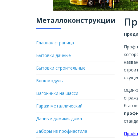
Пр
Металлоконструкции
Прод
Главная страница
Профн
котор
Бытовки дачные
назва
Бытовки строительные
строи
осуще
Блок модуль
Оцинк
Вагончики на шасси
ограж
бытов
Гараж металлический
профн
Дачные домики, дома
станда
Заборы из профнастила
Профна