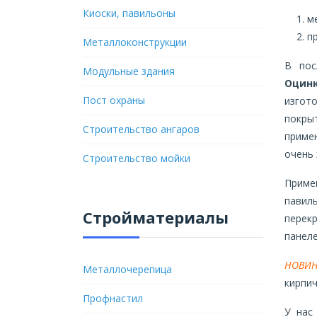
Киоски, павильоны
м
п
Металлоконструкции
В пос
Модульные здания
Оцин
Пост охраны
изгот
покры
Строительство ангаров
приме
очень
Строительство мойки
Приме
павил
Стройматериалы
перек
панел
НОВИН
Металлочерепица
кирпич
Профнастил
У нас