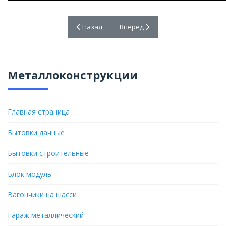
Предыдущий: Дачные, садовые домики. Цены
Следующий: Будка охраны. Прое
Назад
Вперед
Металлоконструкции
Главная страница
Бытовки дачные
Бытовки строительные
Блок модуль
Вагончики на шасси
Гараж металлический