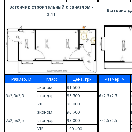
Вагончик строительный с санузлом -
Бытовка да
2.11
Размер, м
Класс
Цена, грн
Размер, м
эконом
81 500
6х2,5х2,5
стандарт
83 500
6х2,5х2,5
VIP
90 000
эконом
90 700
7х2,5х2,5
стандарт
93 000
7х2,5х2,5
VIP
100 400