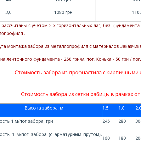
3,0
1080 грн
1100
 рассчитаны с учетом 2-х горизонтальных лаг, без фундамента
лопрофиля .
уга монтажа забора из металлопрофиля с материалов Заказчика 
на ленточного фундамента - 250 грн/м. пог. Конька - 50 грн / пог.
Стоимость забора из профнастила с кирпичными ст
Стоимость забора из сетки рабицы в рамках от 5
Высота забора, м
1,5
1,8
2,
сть 1 м/пог забора, грн
245
280
30
ость 1 м/пог забора (с арматурным прутом),
160
180
20