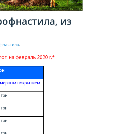
рофнастила, из
офнастила
.
ог. на февраль 2020 г.*
рн
имерным покрытием
 грн
 грн
 грн
 грн