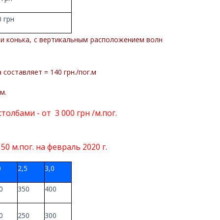
 грн
 и конька, с вертикальным расположением волн
составляет = 140 грн./пог.м
м.
олбами - от 3 000 грн /м.пог.
0 м.пог. на февраль 2020 г.
0
2,5
3,0
0
350
400
0
250
300