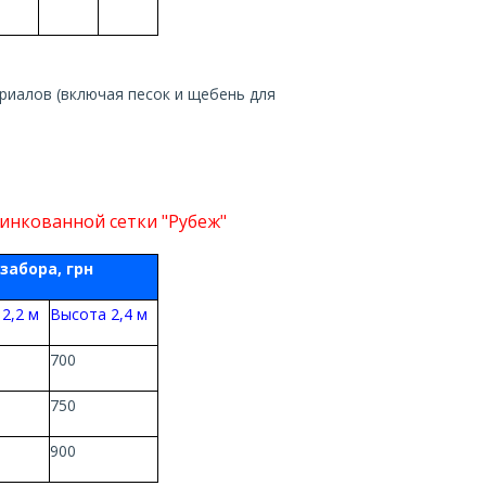
ериалов (включая песок и щебень для
инкованной сетки "Рубеж"
забора, грн
2,2 м
Высота 2,4 м
700
750
900