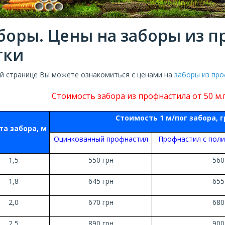
боры. Цены на заборы из п
тки
ой странице Вы можете ознакомиться с ценами на
заборы из пр
Стоимость забора из профнастила от 50 м.п
Стоимость 1 м/пог забора, г
та забора, м
Оцинкованный профнастил
Профнастил с пол
1,5
550 грн
560
1,8
645 грн
655
2,0
670 грн
680
2,5
890 грн
900