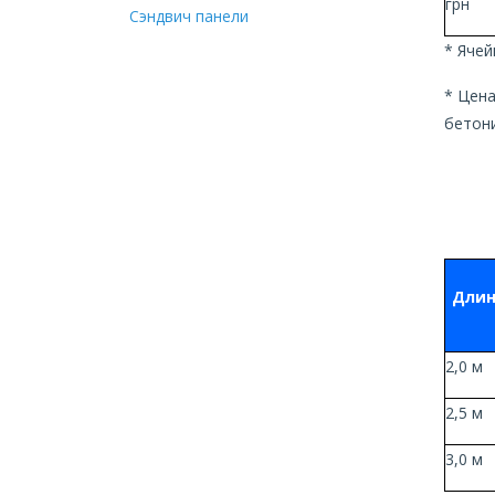
грн
Сэндвич панели
* Ячей
* Цена
бетони
Длин
2,0 м
2,5 м
3,0 м