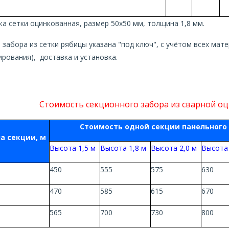
ка сетки оцинкованная, размер 50х50 мм, толщина 1,8 мм.
 забора из сетки рябицы указана "под ключ", с учётом всех мат
рования), доставка и установка.
Стоимость секционного забора из сварной оц
Стоимость одной секции панельного 
а секции, м
Высота 1,5 м
Высота 1,8 м
Высота 2,0 м
Высота 
450
555
575
630
470
585
615
670
565
700
730
800